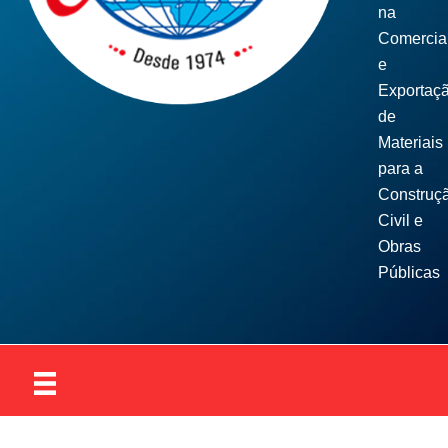
na
Comercia
e
Exportaç
de
Materiais
para a
Construç
Civil e
Obras
Públicas