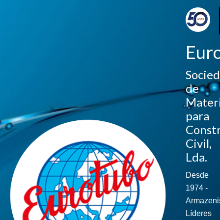
Eur
Socie
de
Materi
para
Const
Civil,
Lda.
Desde
1974 -
Armazeni
Líderes