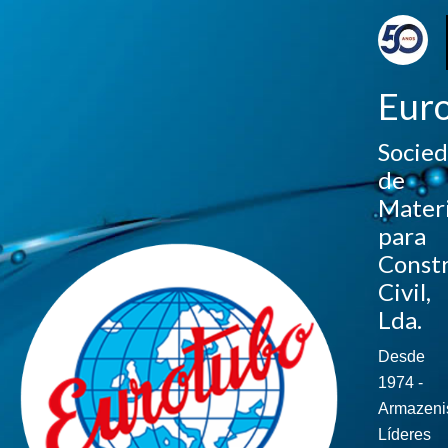
Eur
Socie
de
Materi
para
Const
Civil,
Lda.
Desde
1974 -
Armazeni
Líderes