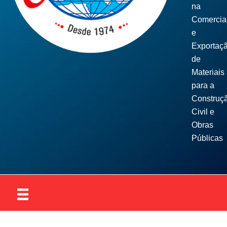
na
Comercia
e
Exportaç
de
Materiais
para a
Construç
Civil e
Obras
Públicas