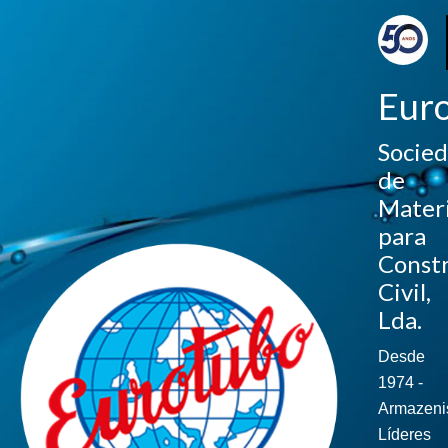
Eur
Socie
de
Materi
para
Const
Civil,
Lda.
Desde
1974 -
Armazeni
Líderes