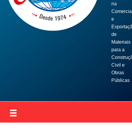
na
Comercia
e
Exportaç
de
Materiais
para a
Construç
Civil e
Obras
Públicas