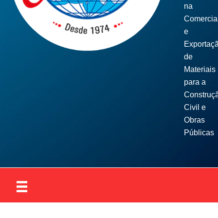
na
Comercia
e
Exportaç
de
Materiais
para a
Construç
Civil e
Obras
Públicas