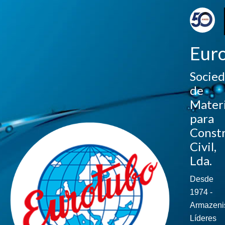
Eur
Socie
de
Materi
para
Const
Civil,
Lda.
Desde
1974 -
Armazeni
Líderes