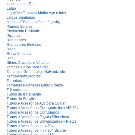
Isolamento e Telas
Latão
Ligações Flexiveis Malha Aço e Inox
Loiças Sanitárias
Metallit (F.Fundido Centrifugado)
Painéis Solares
Pavimento Radiante
Piscinas
Radiadores
Radiadores Elétricos
Rega
Relva Sintética
Rodi
Sifões Diversos e Válvulas
Tampas e Aros para Sifão
Tampas e Grelhas Aço Galvanizado
TermoAcumuladores
Torneiras
Torneiras e Válvulas Latão Bronze
Trituradores
Tubos de Isolamento
Tubos de Sucção
Tubos e Acessórios Aço para Soldar
Tubos e Acessórios Corrugado Inox AISI304
Tubos e Acessórios Corrugados
Tubos e Acessórios Esgoto Silencioso
Tubos e Acessórios Galvanizados – Pretos
Tubos e Acessórios Inox 304
Tubos e Acessórios Inox 304 Bicone
Tubos e Acessórios Inox 316