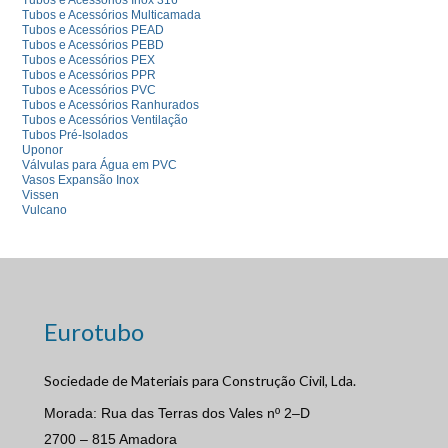
Tubos e Acessórios Multicamada
Tubos e Acessórios PEAD
Tubos e Acessórios PEBD
Tubos e Acessórios PEX
Tubos e Acessórios PPR
Tubos e Acessórios PVC
Tubos e Acessórios Ranhurados
Tubos e Acessórios Ventilação
Tubos Pré-Isolados
Uponor
Válvulas para Água em PVC
Vasos Expansão Inox
Vissen
Vulcano
Eurotubo
Sociedade de Materiais para Construção Civil, Lda.
Morada: Rua das Terras dos Vales nº 2–D
2700 – 815 Amadora