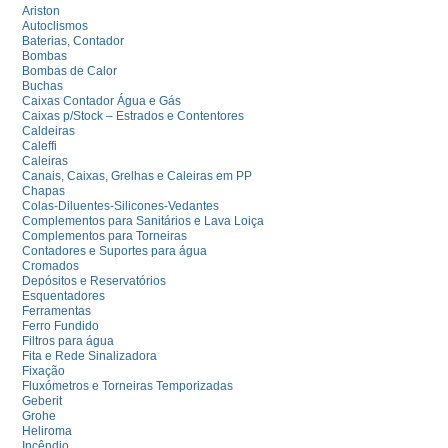
Ariston
Autoclismos
Baterias, Contador
Bombas
Bombas de Calor
Buchas
Caixas Contador Água e Gás
Caixas p/Stock – Estrados e Contentores
Caldeiras
Caleffi
Caleiras
Canais, Caixas, Grelhas e Caleiras em PP
Chapas
Colas-Diluentes-Silicones-Vedantes
Complementos para Sanitários e Lava Loiça
Complementos para Torneiras
Contadores e Suportes para água
Cromados
Depósitos e Reservatórios
Esquentadores
Ferramentas
Ferro Fundido
Filtros para água
Fita e Rede Sinalizadora
Fixação
Fluxómetros e Torneiras Temporizadas
Geberit
Grohe
Heliroma
Incêndio