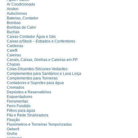
Ar Condicionado
Ariston
Autoclismos
Baterias, Contador
Bombas
Bombas de Calor
Buchas
Caixas Contador Água e Gás
Caixas p/Stock – Estrados e Contentores
Caldeiras
Caleffi
Caleiras
Canais, Caixas, Grelhas e Caleiras em PP
Chapas
Colas-Diluentes-Silicones-Vedantes
Complementos para Sanitários e Lava Loiça
Complementos para Torneiras
Contadores e Suportes para água
Cromados
Depósitos e Reservatórios
Esquentadores
Ferramentas
Ferro Fundido
Filtros para água
Fita e Rede Sinalizadora
Fixação
Fluxómetros e Torneiras Temporizadas
Geberit
Grohe