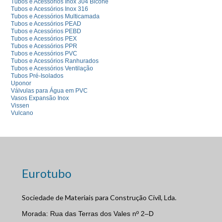
Tubos e Acessórios Inox 304 Bicone
Tubos e Acessórios Inox 316
Tubos e Acessórios Multicamada
Tubos e Acessórios PEAD
Tubos e Acessórios PEBD
Tubos e Acessórios PEX
Tubos e Acessórios PPR
Tubos e Acessórios PVC
Tubos e Acessórios Ranhurados
Tubos e Acessórios Ventilação
Tubos Pré-Isolados
Uponor
Válvulas para Água em PVC
Vasos Expansão Inox
Vissen
Vulcano
Eurotubo
Sociedade de Materiais para Construção Civil, Lda.
Morada: Rua das Terras dos Vales nº 2–D