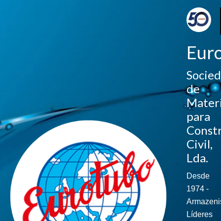
Eur
Socie
de
Materi
para
Const
Civil,
Lda.
Desde
1974 -
Armazeni
Líderes