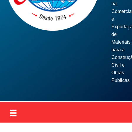
na
Comercia
e
Exportaç
de
Materiais
para a
Construç
Civil e
Obras
Públicas