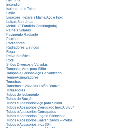
Heliroma
Incêndio
Isolamento e Telas
Latão
Ligações Flexiveis Malha Aço e Inox
Loiças Sanitárias
Metallit (F.Fundido Centrifugado)
Painéis Solares
Pavimento Radiante
Piscinas
Radiadores
Radiadores Elétricos
Rega
Relva Sintética
Rodi
Sifões Diversos e Válvulas
Tampas e Aros para Sifão
Tampas e Grelhas Aço Galvanizado
TermoAcumuladores
Torneiras
Torneiras e Válvulas Latão Bronze
Trituradores
Tubos de Isolamento
Tubos de Sucção
Tubos e Acessórios Aço para Soldar
Tubos e Acessórios Corrugado Inox AISI304
Tubos e Acessórios Corrugados
Tubos e Acessórios Esgoto Silencioso
Tubos e Acessórios Galvanizados – Pretos
Tubos e Acessórios Inox 304