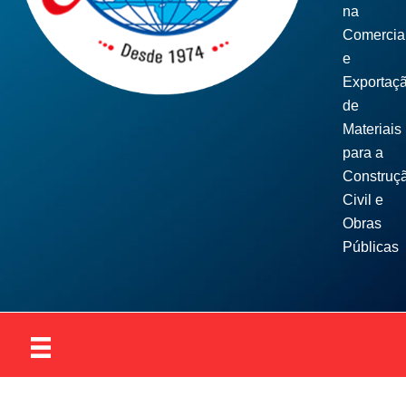
na
Comercia
e
Exportaç
de
Materiais
para a
Construç
Civil e
Obras
Públicas