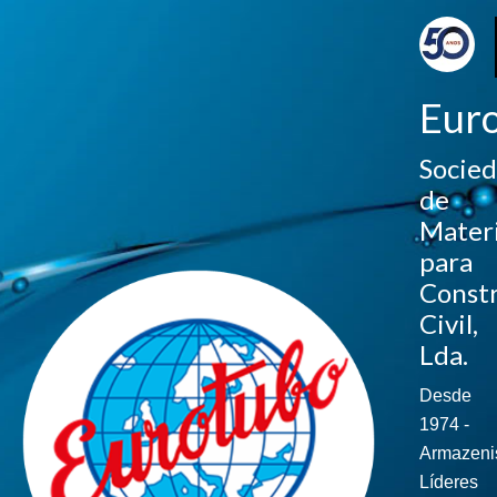
Eur
Socie
de
Materi
para
Const
Civil,
Lda.
Desde
1974 -
Armazeni
Líderes