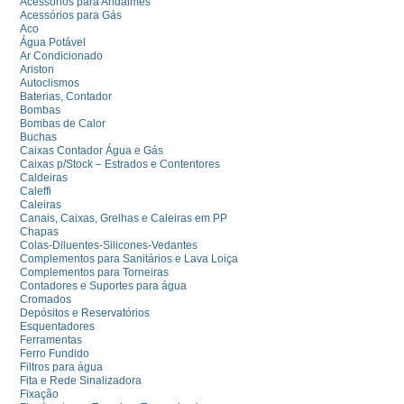
Acessórios para Andaimes
Acessórios para Gás
Aco
Água Potável
Ar Condicionado
Ariston
Autoclismos
Baterias, Contador
Bombas
Bombas de Calor
Buchas
Caixas Contador Água e Gás
Caixas p/Stock – Estrados e Contentores
Caldeiras
Caleffi
Caleiras
Canais, Caixas, Grelhas e Caleiras em PP
Chapas
Colas-Diluentes-Silicones-Vedantes
Complementos para Sanitários e Lava Loiça
Complementos para Torneiras
Contadores e Suportes para água
Cromados
Depósitos e Reservatórios
Esquentadores
Ferramentas
Ferro Fundido
Filtros para água
Fita e Rede Sinalizadora
Fixação