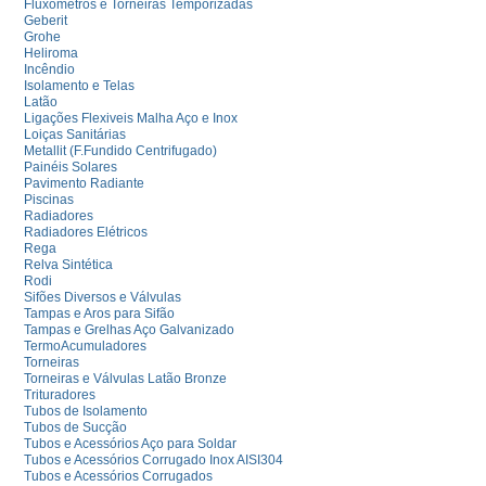
Fluxómetros e Torneiras Temporizadas
Geberit
Grohe
Heliroma
Incêndio
Isolamento e Telas
Latão
Ligações Flexiveis Malha Aço e Inox
Loiças Sanitárias
Metallit (F.Fundido Centrifugado)
Painéis Solares
Pavimento Radiante
Piscinas
Radiadores
Radiadores Elétricos
Rega
Relva Sintética
Rodi
Sifões Diversos e Válvulas
Tampas e Aros para Sifão
Tampas e Grelhas Aço Galvanizado
TermoAcumuladores
Torneiras
Torneiras e Válvulas Latão Bronze
Trituradores
Tubos de Isolamento
Tubos de Sucção
Tubos e Acessórios Aço para Soldar
Tubos e Acessórios Corrugado Inox AISI304
Tubos e Acessórios Corrugados