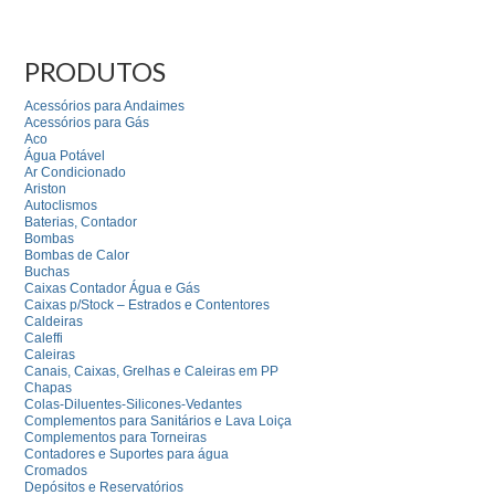
PRODUTOS
Acessórios para Andaimes
Acessórios para Gás
Aco
Água Potável
Ar Condicionado
Ariston
Autoclismos
Baterias, Contador
Bombas
Bombas de Calor
Buchas
Caixas Contador Água e Gás
Caixas p/Stock – Estrados e Contentores
Caldeiras
Caleffi
Caleiras
Canais, Caixas, Grelhas e Caleiras em PP
Chapas
Colas-Diluentes-Silicones-Vedantes
Complementos para Sanitários e Lava Loiça
Complementos para Torneiras
Contadores e Suportes para água
Cromados
Depósitos e Reservatórios