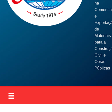
na
Comercia
e
Exportaç
de
Materiais
para a
Construç
Civil e
Obras
Públicas