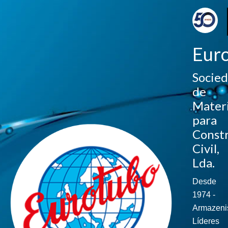
Eur
Socie
de
Materi
para
Const
Civil,
Lda.
Desde
1974 -
Armazeni
Líderes