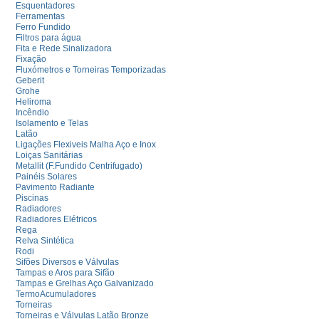
Esquentadores
Ferramentas
Ferro Fundido
Filtros para água
Fita e Rede Sinalizadora
Fixação
Fluxómetros e Torneiras Temporizadas
Geberit
Grohe
Heliroma
Incêndio
Isolamento e Telas
Latão
Ligações Flexiveis Malha Aço e Inox
Loiças Sanitárias
Metallit (F.Fundido Centrifugado)
Painéis Solares
Pavimento Radiante
Piscinas
Radiadores
Radiadores Elétricos
Rega
Relva Sintética
Rodi
Sifões Diversos e Válvulas
Tampas e Aros para Sifão
Tampas e Grelhas Aço Galvanizado
TermoAcumuladores
Torneiras
Torneiras e Válvulas Latão Bronze