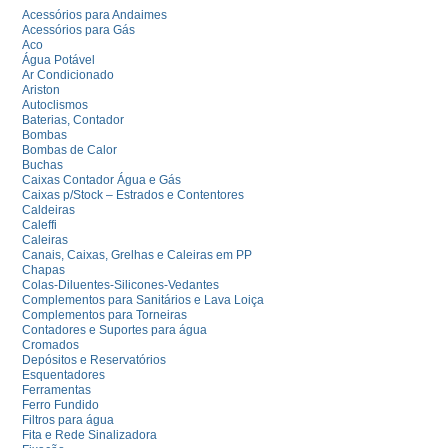
Acessórios para Andaimes
Acessórios para Gás
Aco
Água Potável
Ar Condicionado
Ariston
Autoclismos
Baterias, Contador
Bombas
Bombas de Calor
Buchas
Caixas Contador Água e Gás
Caixas p/Stock – Estrados e Contentores
Caldeiras
Caleffi
Caleiras
Canais, Caixas, Grelhas e Caleiras em PP
Chapas
Colas-Diluentes-Silicones-Vedantes
Complementos para Sanitários e Lava Loiça
Complementos para Torneiras
Contadores e Suportes para água
Cromados
Depósitos e Reservatórios
Esquentadores
Ferramentas
Ferro Fundido
Filtros para água
Fita e Rede Sinalizadora