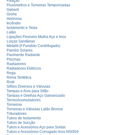
Fixação
Fluxómetros e Torneiras Temporizadas
Geberit
Grohe
Heliroma
Incêndio
Isolamento e Telas
Latão
Ligações Flexiveis Malha Aço e Inox
Loiças Sanitárias
Metallit (F.Fundido Centrifugado)
Painéis Solares
Pavimento Radiante
Piscinas
Radiadores
Radiadores Elétricos
Rega
Relva Sintética
Rodi
Sifões Diversos e Válvulas
Tampas e Aros para Sifão
Tampas e Grelhas Aço Galvanizado
TermoAcumuladores
Torneiras
Torneiras e Válvulas Latão Bronze
Trituradores
Tubos de Isolamento
Tubos de Sucção
Tubos e Acessórios Aço para Soldar
Tubos e Acessórios Corrugado Inox AISI304