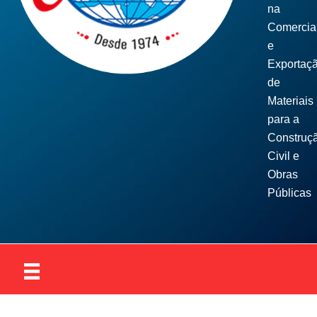
na
Comercia
e
Exportaç
de
Materiais
para a
Construç
Civil e
Obras
Públicas