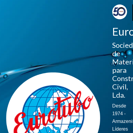
Eur
Socie
de
Materi
para
Const
Civil,
Lda.
Desde
1974 -
Armazeni
Líderes