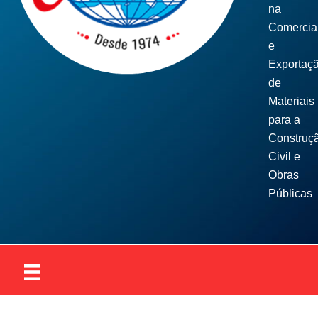
na
Comercia
e
Exportaç
de
Materiais
para a
Construç
Civil e
Obras
Públicas