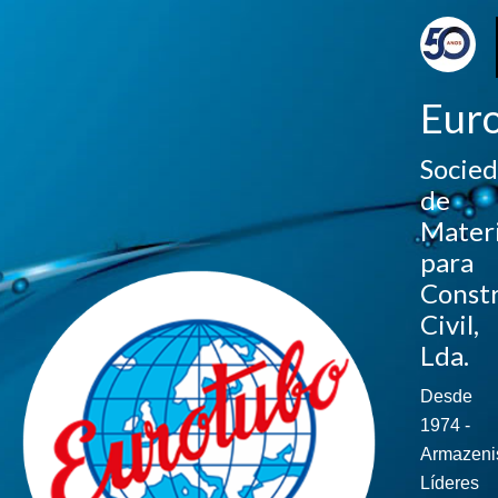
Eur
Socie
de
Materi
para
Const
Civil,
Lda.
Desde
1974 -
Armazeni
Líderes