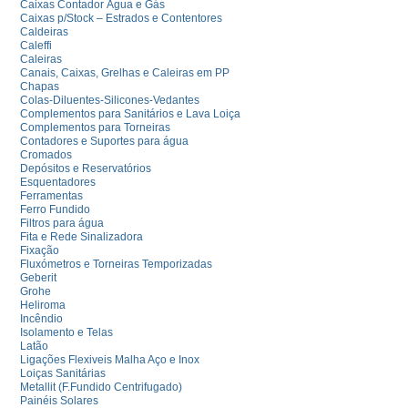
Caixas Contador Água e Gás
Caixas p/Stock – Estrados e Contentores
Caldeiras
Caleffi
Caleiras
Canais, Caixas, Grelhas e Caleiras em PP
Chapas
Colas-Diluentes-Silicones-Vedantes
Complementos para Sanitários e Lava Loiça
Complementos para Torneiras
Contadores e Suportes para água
Cromados
Depósitos e Reservatórios
Esquentadores
Ferramentas
Ferro Fundido
Filtros para água
Fita e Rede Sinalizadora
Fixação
Fluxómetros e Torneiras Temporizadas
Geberit
Grohe
Heliroma
Incêndio
Isolamento e Telas
Latão
Ligações Flexiveis Malha Aço e Inox
Loiças Sanitárias
Metallit (F.Fundido Centrifugado)
Painéis Solares