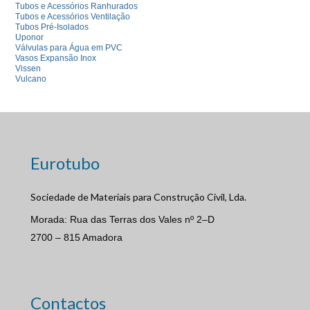
Tubos e Acessórios Ranhurados
Tubos e Acessórios Ventilação
Tubos Pré-Isolados
Uponor
Válvulas para Água em PVC
Vasos Expansão Inox
Vissen
Vulcano
Eurotubo
Sociedade de Materiais para Construção Civil, Lda.
Morada: Rua das Terras dos Vales nº 2–D
2700 – 815 Amadora
Contactos