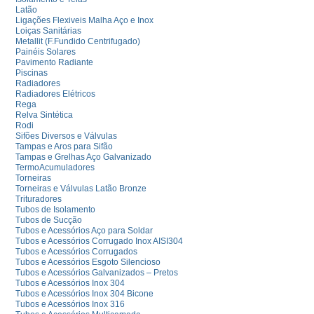
Latão
Ligações Flexiveis Malha Aço e Inox
Loiças Sanitárias
Metallit (F.Fundido Centrifugado)
Painéis Solares
Pavimento Radiante
Piscinas
Radiadores
Radiadores Elétricos
Rega
Relva Sintética
Rodi
Sifões Diversos e Válvulas
Tampas e Aros para Sifão
Tampas e Grelhas Aço Galvanizado
TermoAcumuladores
Torneiras
Torneiras e Válvulas Latão Bronze
Trituradores
Tubos de Isolamento
Tubos de Sucção
Tubos e Acessórios Aço para Soldar
Tubos e Acessórios Corrugado Inox AISI304
Tubos e Acessórios Corrugados
Tubos e Acessórios Esgoto Silencioso
Tubos e Acessórios Galvanizados – Pretos
Tubos e Acessórios Inox 304
Tubos e Acessórios Inox 304 Bicone
Tubos e Acessórios Inox 316