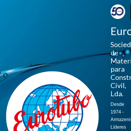
Eur
Socie
de
Materi
para
Const
Civil,
Lda.
Desde
1974 -
Armazeni
Líderes