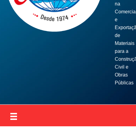
na
Comercia
e
Exportaç
de
Materiais
para a
Construç
Civil e
Obras
Públicas