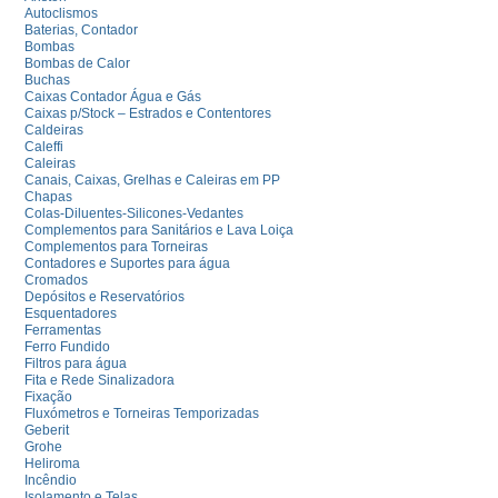
Autoclismos
Baterias, Contador
Bombas
Bombas de Calor
Buchas
Caixas Contador Água e Gás
Caixas p/Stock – Estrados e Contentores
Caldeiras
Caleffi
Caleiras
Canais, Caixas, Grelhas e Caleiras em PP
Chapas
Colas-Diluentes-Silicones-Vedantes
Complementos para Sanitários e Lava Loiça
Complementos para Torneiras
Contadores e Suportes para água
Cromados
Depósitos e Reservatórios
Esquentadores
Ferramentas
Ferro Fundido
Filtros para água
Fita e Rede Sinalizadora
Fixação
Fluxómetros e Torneiras Temporizadas
Geberit
Grohe
Heliroma
Incêndio
Isolamento e Telas