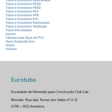
Tubos e Acessórios Multicamada
Tubos e Acessórios PEAD
Tubos e Acessórios PEBD
Tubos e Acessórios PEX
Tubos e Acessórios PPR
Tubos e Acessórios PVC
Tubos e Acessórios Ranhurados
Tubos e Acessórios Ventilação
Tubos Pré-Isolados
Uponor
Válvulas para Água em PVC
Vasos Expansão Inox
Vissen
Vulcano
Eurotubo
Sociedade de Materiais para Construção Civil, Lda.
Morada: Rua das Terras dos Vales nº 2–D
2700 – 815 Amadora